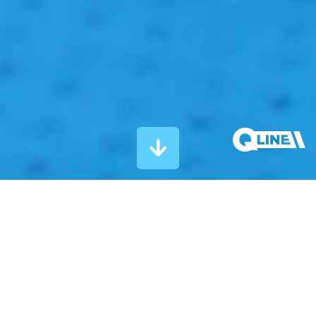
Kupimy twoją maszynę
Dlaczego
Liftstore?