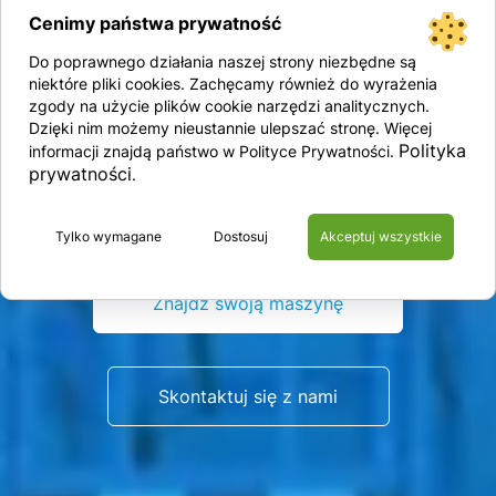
online
Cenimy państwa prywatność
Do poprawnego działania naszej strony niezbędne są
niektóre pliki cookies. Zachęcamy również do wyrażenia
zgody na użycie plików cookie narzędzi analitycznych.
Leasing online
z decyzją w 15
Dzięki nim możemy nieustannie ulepszać stronę. Więcej
Polityka
informacji znajdą państwo w Polityce Prywatności.
minut i dostawą nawet
prywatności
.
następnego dnia
Tylko wymagane
Dostosuj
Akceptuj wszystkie
Znajdź swoją maszynę
Skontaktuj się z nami