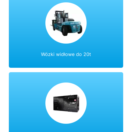
Wózki widłowe do 20t