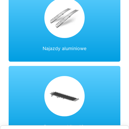
Najazdy aluminiowe
Rampa mobilna 16t