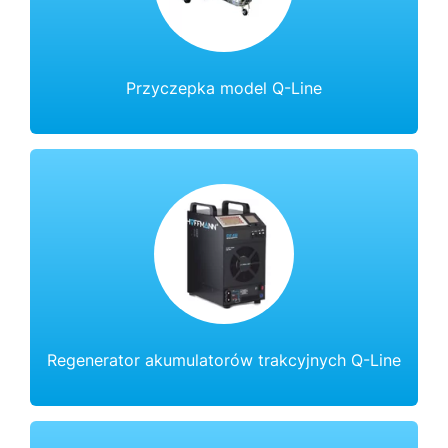
Przyczepka model Q-Line
Regenerator akumulatorów trakcyjnych Q-Line