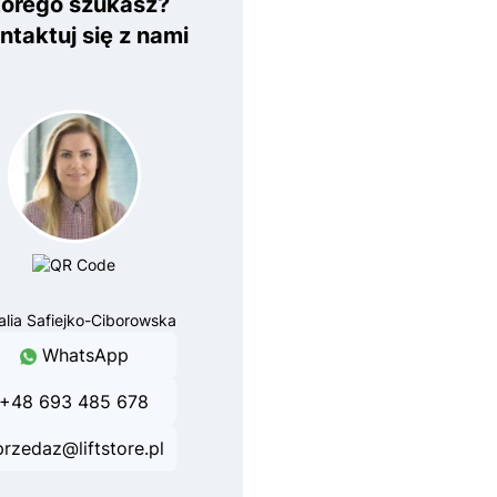
tórego szukasz?
ntaktuj się z nami
alia Safiejko-Ciborowska
WhatsApp
+48 693 485 678
przedaz@liftstore.pl