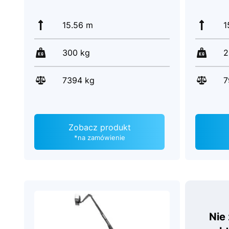
15.56 m
1
300 kg
2
7394 kg
7
Zobacz produkt
*na zamówienie
Nie