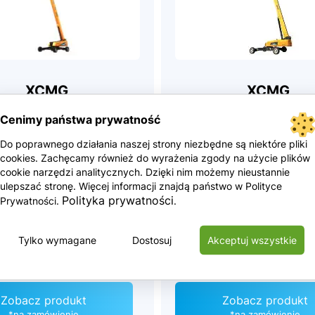
XCMG
XCMG
XGS58E1
XGS70K
Cenimy państwa prywatność
Do poprawnego działania naszej strony niezbędne są niektóre pliki
cookies. Zachęcamy również do wyrażenia zgody na użycie plików
8.6 m
69.6 m
cookie narzędzi analitycznych. Dzięki nim możemy nieustannie
ulepszać stronę. Więcej informacji znajdą państwo w Polityce
30/450 kg
460 kg
Polityka prywatności
Prywatności.
.
7900 kg
35400 kg
Tylko wymagane
Dostosuj
Akceptuj wszystkie
Zobacz produkt
Zobacz produkt
*na zamówienie
*na zamówienie