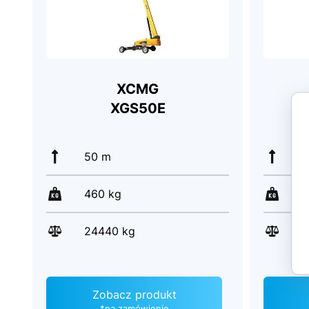
XCMG
XGS50E
50 m
5
460 kg
2
24440 kg
2
Zobacz produkt
*na zamówienie