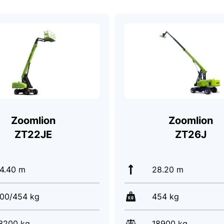
Zoomlion
Zoomlion
ZT22JE
ZT26J
4.40 m
28.20 m
00/454 kg
454 kg
3200 kg
18900 kg