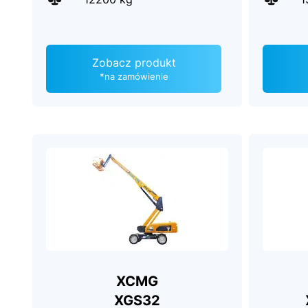
Zobacz produkt
*na zamówienie
XCMG
XGS32