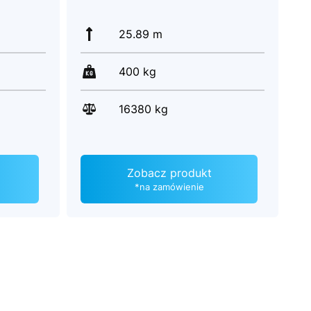
25.89 m
400 kg
16380 kg
Zobacz produkt
*na zamówienie