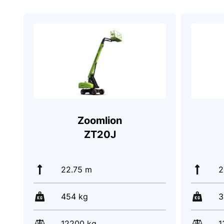
Zoomlion
ZT20J
22.75 m
2
454 kg
3
12200 kg
1