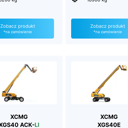
Zobacz produkt
Zobacz produkt
*na zamówienie
*na zamówienie
XCMG
XCMG
XGS40 ACK-
LI
XGS40E