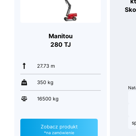
k
Sko
Manitou
280 TJ
27.73 m
350 kg
Nat
16500 kg
s
Zobacz produkt
*na zamówienie