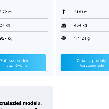
5.72 m
21.81 m
27 kg
454 kg
927 kg
11412 kg
Zobacz produkt
Zobacz produkt
*na zamówienie
*na zamówienie
 znalazłeś modelu,