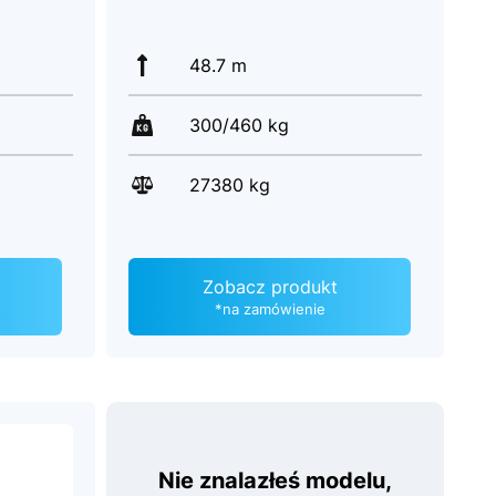
48.7 m
300/460 kg
27380 kg
Zobacz produkt
*na zamówienie
Nie znalazłeś modelu,