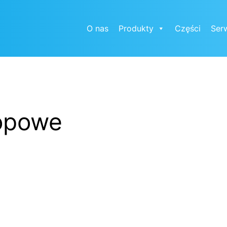
O nas
Produkty
Części
Ser
kopowe