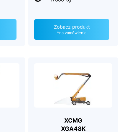
Zobacz produkt
*na zamówienie
XCMG
XGA48K